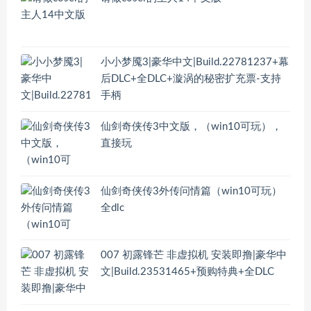
小小梦魇3|豪华中文|Build.22781237+幕
后DLC+全DLC+漩涡的秘密扩充票-支持
手柄
仙剑奇侠传3中文版，（win10可玩），
直接玩
仙剑奇侠传3外传问情篇（win10可玩）
全dlc
007 初露锋芒 非虚拟机 安装即撸|豪华中
文|Build.23531465+预购特典+全DLC