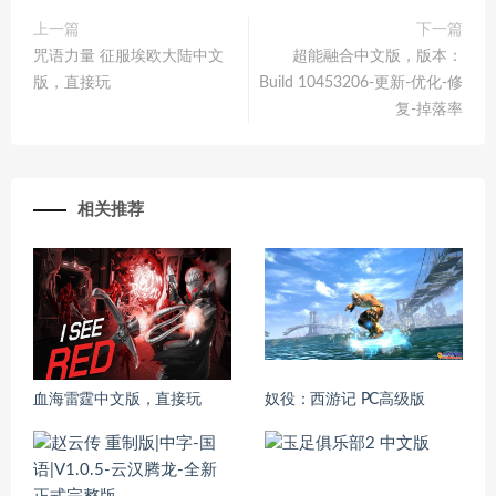
上一篇
下一篇
咒语力量 征服埃欧大陆中文
超能融合中文版，版本：
版，直接玩
Build 10453206-更新-优化-修
复-掉落率
相关推荐
血海雷霆中文版，直接玩
奴役：西游记 PC高级版