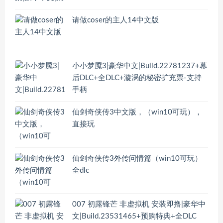
请做coser的主人14中文版
小小梦魇3|豪华中文|Build.22781237+幕
后DLC+全DLC+漩涡的秘密扩充票-支持
手柄
仙剑奇侠传3中文版，（win10可玩），
直接玩
仙剑奇侠传3外传问情篇（win10可玩）
全dlc
007 初露锋芒 非虚拟机 安装即撸|豪华中
文|Build.23531465+预购特典+全DLC