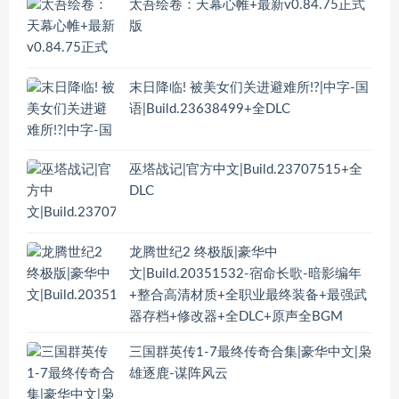
太吾绘卷：天幕心帷+最新v0.84.75正式
版
末日降临! 被美女们关进避难所!?|中字-国
语|Build.23638499+全DLC
巫塔战记|官方中文|Build.23707515+全
DLC
龙腾世纪2 终极版|豪华中
文|Build.20351532-宿命长歌-暗影编年
+整合高清材质+全职业最终装备+最强武
器存档+修改器+全DLC+原声全BGM
三国群英传1-7最终传奇合集|豪华中文|枭
雄逐鹿-谋阵风云