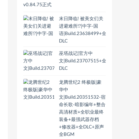
末日降临! 被美女们关
进避难所!?|中字-国
语|Build.23638499+全
DLC
巫塔战记|官方中
文|Build.23707515+全
DLC
龙腾世纪2 终极版|豪
华中
文|Build.20351532-宿
命长歌-暗影编年+整合
高清材质+全职业最终
装备+最强武器存档
+修改器+全DLC+原声
全BGM