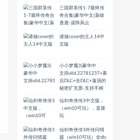
三国群英传1-7最终传
奇合集|豪华中文|枭雄
逐鹿-谋阵风云
请做coser的主人14中
文版
小小梦魇3|豪华中
文|Build.22781237+幕
后DLC+全DLC+漩涡的
秘密扩充票-支持手柄
仙剑奇侠传3中文版，
（win10可玩），直接
玩
仙剑奇侠传3外传问情
篇（win10可玩）全dlc