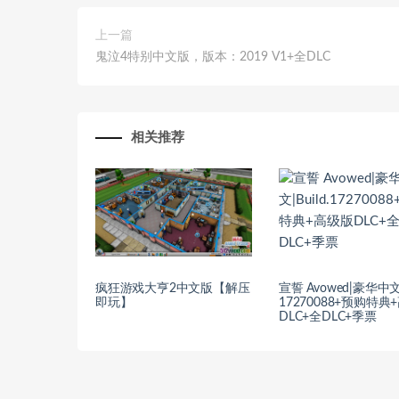
上一篇
鬼泣4特别中文版，版本：2019 V1+全DLC
相关推荐
疯狂游戏大亨2中文版【解压
宣誓 Avowed|豪华中文|B
即玩】
17270088+预购特典
DLC+全DLC+季票