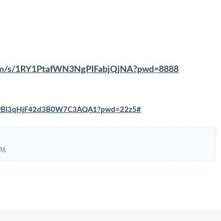
.com/s/1RY1PtafWN3NgPIFabjQjNA?pwd=8888
NKbPBI3qHjF42d3B0W7C3AQA1?pwd=22z5#
接玩