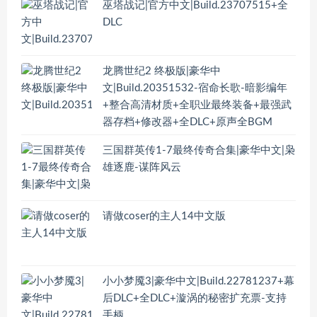
巫塔战记|官方中文|Build.23707515+全
DLC
龙腾世纪2 终极版|豪华中
文|Build.20351532-宿命长歌-暗影编年
+整合高清材质+全职业最终装备+最强武
器存档+修改器+全DLC+原声全BGM
三国群英传1-7最终传奇合集|豪华中文|枭
雄逐鹿-谋阵风云
请做coser的主人14中文版
小小梦魇3|豪华中文|Build.22781237+幕
后DLC+全DLC+漩涡的秘密扩充票-支持
手柄