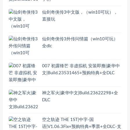
仙剑奇侠传3中文版，（win10可玩），
直接玩
仙剑奇侠传3外传问情篇（win10可玩）
全dlc
007 初露锋芒 非虚拟机 安装即撸|豪华中
文|Build.23531465+预购特典+全DLC
神之军火|豪华中文|Build.23622298+全
DLC
空之轨迹 THE 1ST|中字-国
语|V1.06.3Fix+预购特典+季票+全DLC-支