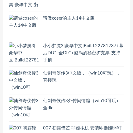
请做coser的主人14中文版
小小梦魇3|豪华中文|Build.22781237+幕
后DLC+全DLC+漩涡的秘密扩充票-支持
手柄
仙剑奇侠传3中文版，（win10可玩），
直接玩
仙剑奇侠传3外传问情篇（win10可玩）
全dlc
007 初露锋芒 非虚拟机 安装即撸|豪华中