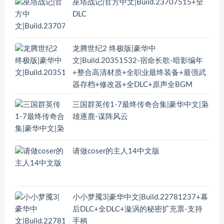
巫塔战记|官方中文|Build.23707515+全
DLC
龙腾世纪2 终极版|豪华中
文|Build.20351532-宿命长歌-暗影编年
+整合高清材质+全职业最终装备+最强武
器存档+修改器+全DLC+原声全BGM
三国群英传1-7最终传奇合集|豪华中文|枭
雄逐鹿-谋阵风云
请做coser的主人14中文版
小小梦魇3|豪华中文|Build.22781237+幕
后DLC+全DLC+漩涡的秘密扩充票-支持
手柄