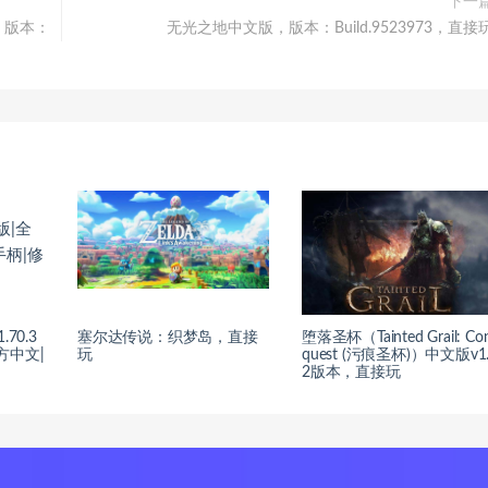
下一
版，版本：
无光之地中文版，版本：Build.9523973，直接
.70.3
塞尔达传说：织梦岛，直接
堕落圣杯（Tainted Grail: Co
官方中文|
玩
quest (污痕圣杯)）中文版v1
2版本，直接玩