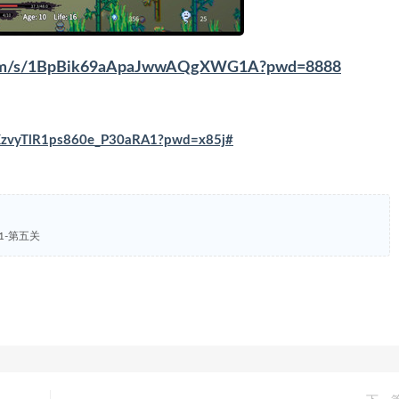
u.com/s/1BpBik69aApaJwwAQgXWG1A?pwd=8888
CFXzvyTlR1ps860e_P30aRA1?pwd=x85j#
1-第五关