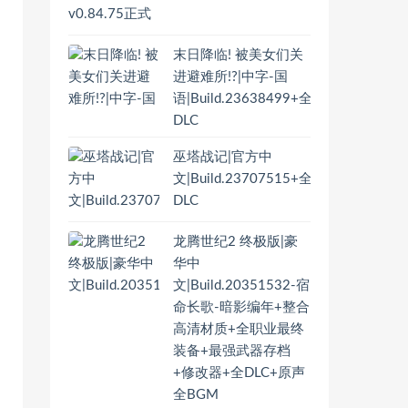
末日降临! 被美女们关
进避难所!?|中字-国
语|Build.23638499+全
DLC
巫塔战记|官方中
文|Build.23707515+全
DLC
龙腾世纪2 终极版|豪
华中
文|Build.20351532-宿
命长歌-暗影编年+整合
高清材质+全职业最终
装备+最强武器存档
+修改器+全DLC+原声
全BGM