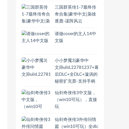
三国群英传1-7最终传
奇合集|豪华中文|枭雄
逐鹿-谋阵风云
请做coser的主人14中
文版
小小梦魇3|豪华中
文|Build.22781237+幕
后DLC+全DLC+漩涡的
秘密扩充票-支持手柄
仙剑奇侠传3中文版，
（win10可玩），直接
玩
仙剑奇侠传3外传问情
篇（win10可玩）全dlc