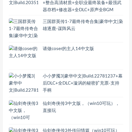
+整合高清材质+全职业最终装备+最强武
器存档+修改器+全DLC+原声全BGM
三国群英传1-7最终传奇合集|豪华中文|枭
雄逐鹿-谋阵风云
请做coser的主人14中文版
小小梦魇3|豪华中文|Build.22781237+幕
后DLC+全DLC+漩涡的秘密扩充票-支持
手柄
仙剑奇侠传3中文版，（win10可玩），
直接玩
仙剑奇侠传3外传问情篇（win10可玩）