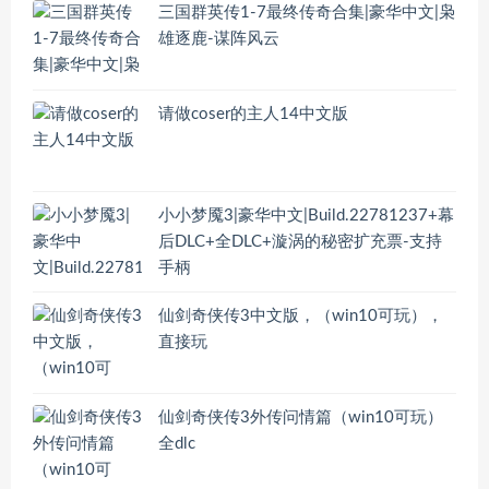
三国群英传1-7最终传奇合集|豪华中文|枭
雄逐鹿-谋阵风云
请做coser的主人14中文版
小小梦魇3|豪华中文|Build.22781237+幕
后DLC+全DLC+漩涡的秘密扩充票-支持
手柄
仙剑奇侠传3中文版，（win10可玩），
直接玩
仙剑奇侠传3外传问情篇（win10可玩）
全dlc