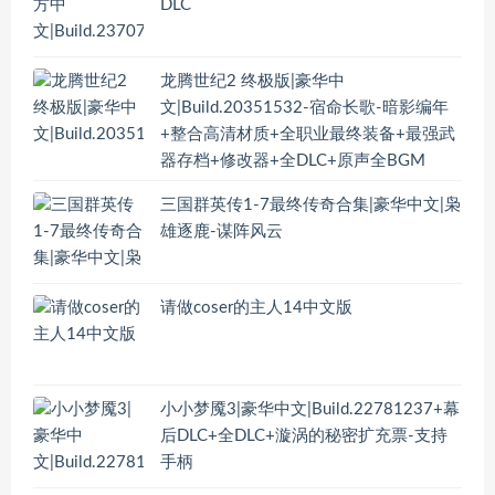
DLC
龙腾世纪2 终极版|豪华中
文|Build.20351532-宿命长歌-暗影编年
+整合高清材质+全职业最终装备+最强武
器存档+修改器+全DLC+原声全BGM
三国群英传1-7最终传奇合集|豪华中文|枭
雄逐鹿-谋阵风云
请做coser的主人14中文版
小小梦魇3|豪华中文|Build.22781237+幕
后DLC+全DLC+漩涡的秘密扩充票-支持
手柄