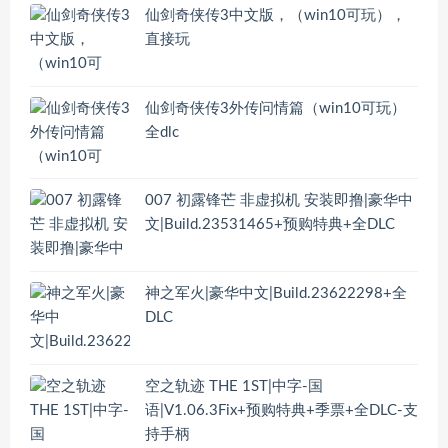
仙剑奇侠传3中文版，（win10可玩），
直接玩
仙剑奇侠传3外传问情篇（win10可玩）
全dlc
007 初露锋芒 非虚拟机 安装即撸|豪华中
文|Build.23531465+预购特典+全DLC
神之军火|豪华中文|Build.23622298+全
DLC
空之轨迹 THE 1ST|中字-国
语|V1.06.3Fix+预购特典+季票+全DLC-支
持手柄