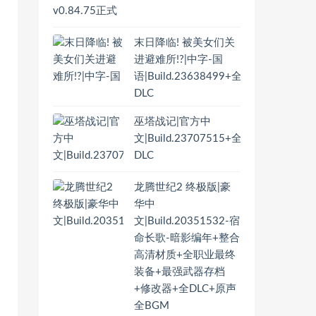
末日降临! 被美女们关
进避难所!?|中字-国
语|Build.23638499+全
DLC
巫塔战记|官方中
文|Build.23707515+全
DLC
龙腾世纪2 终极版|豪
华中
文|Build.20351532-宿
命长歌-暗影编年+整合
高清材质+全职业最终
装备+最强武器存档
+修改器+全DLC+原声
全BGM