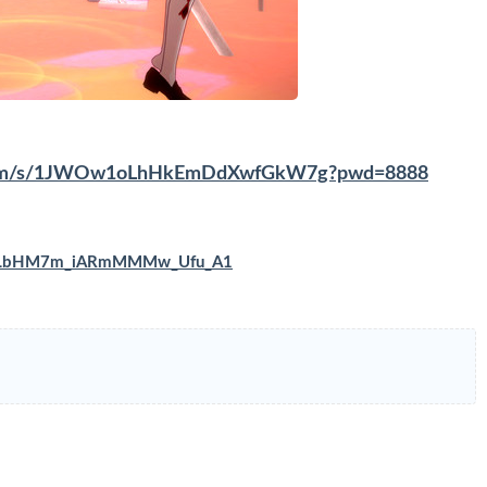
u.com/s/1JWOw1oLhHkEmDdXwfGkW7g?pwd=8888
VN5OLbHM7m_iARmMMMw_Ufu_A1