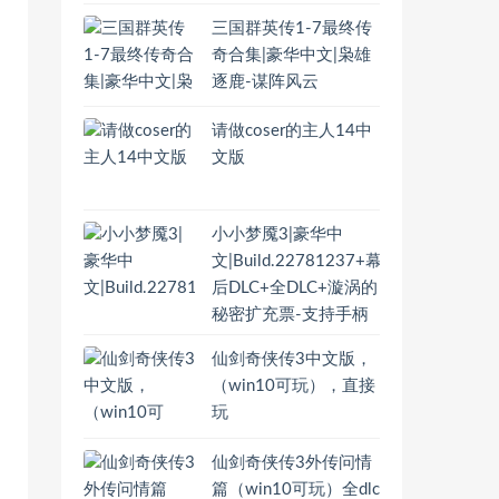
三国群英传1-7最终传
奇合集|豪华中文|枭雄
逐鹿-谋阵风云
请做coser的主人14中
文版
小小梦魇3|豪华中
文|Build.22781237+幕
后DLC+全DLC+漩涡的
秘密扩充票-支持手柄
仙剑奇侠传3中文版，
（win10可玩），直接
玩
仙剑奇侠传3外传问情
篇（win10可玩）全dlc