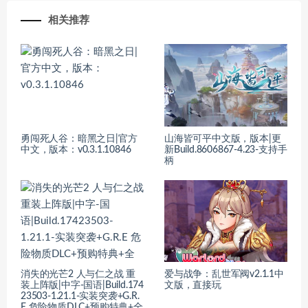
相关推荐
勇闯死人谷：暗黑之日|官方
山海皆可平中文版，版本|更
中文，版本：v0.3.1.10846
新Build.8606867-4.23-支持手
柄
消失的光芒2 人与仁之战 重
爱与战争：乱世军阀v2.1.1中
装上阵版|中字-国语|Build.174
文版，直接玩
23503-1.21.1-实装突袭+G.R.
E 危险物质DLC+预购特典+全