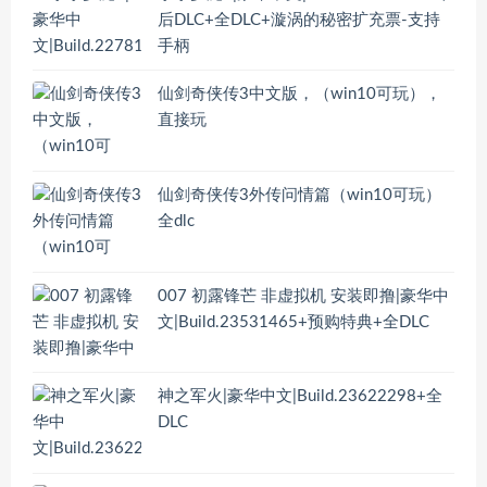
后DLC+全DLC+漩涡的秘密扩充票-支持
手柄
仙剑奇侠传3中文版，（win10可玩），
直接玩
仙剑奇侠传3外传问情篇（win10可玩）
全dlc
007 初露锋芒 非虚拟机 安装即撸|豪华中
文|Build.23531465+预购特典+全DLC
神之军火|豪华中文|Build.23622298+全
DLC