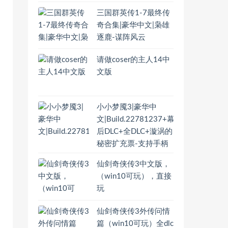
三国群英传1-7最终传
奇合集|豪华中文|枭雄
逐鹿-谋阵风云
请做coser的主人14中
文版
小小梦魇3|豪华中
文|Build.22781237+幕
后DLC+全DLC+漩涡的
秘密扩充票-支持手柄
仙剑奇侠传3中文版，
（win10可玩），直接
玩
仙剑奇侠传3外传问情
篇（win10可玩）全dlc