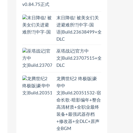
末日降临! 被美女们关
进避难所!?|中字-国
语|Build.23638499+全
DLC
巫塔战记|官方中
文|Build.23707515+全
DLC
龙腾世纪2 终极版|豪
华中
文|Build.20351532-宿
命长歌-暗影编年+整合
高清材质+全职业最终
装备+最强武器存档
+修改器+全DLC+原声
全BGM