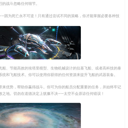
烈的战斗忽略任何细节。
——因为死亡永不可逆！只有通过尝试不同的策略，你才能掌握必要各种技
飞船、节能高效的埃塔里模型、生物机械设计的拉基飞船、或者高科技的泰
系统和飞船技术。你可以使用你获得的任何资源来提升飞船的武器装备。
带来优势，帮助你赢得战斗。你可为你的船员分配重要的任务，并始终牢记
败之地。切勿在道德决定上犹豫不决——太空不会原谅任何错误！