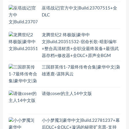
巫塔战记|官方中文|Build.23707515+全
DLC
龙腾世纪2 终极版|豪华中
文|Build.20351532-宿命长歌-暗影编年
+整合高清材质+全职业最终装备+最强武
器存档+修改器+全DLC+原声全BGM
三国群英传1-7最终传奇合集|豪华中文|枭
雄逐鹿-谋阵风云
请做coser的主人14中文版
小小梦魇3|豪华中文|Build.22781237+幕
后DLC+全DLC+漩涡的秘密扩充票-支持