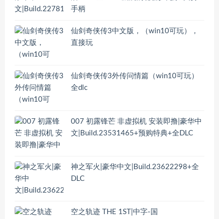
手柄
仙剑奇侠传3中文版，（win10可玩），
直接玩
仙剑奇侠传3外传问情篇（win10可玩）
全dlc
007 初露锋芒 非虚拟机 安装即撸|豪华中
文|Build.23531465+预购特典+全DLC
神之军火|豪华中文|Build.23622298+全
DLC
空之轨迹 THE 1ST|中字-国