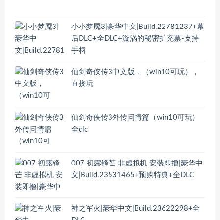
小小梦魇3|豪华中文|Build.22781237+幕
后DLC+全DLC+漩涡的秘密扩充票-支持
手柄
仙剑奇侠传3中文版，（win10可玩），
直接玩
仙剑奇侠传3外传问情篇（win10可玩）
全dlc
007 初露锋芒 非虚拟机 安装即撸|豪华中
文|Build.23531465+预购特典+全DLC
神之军火|豪华中文|Build.23622298+全