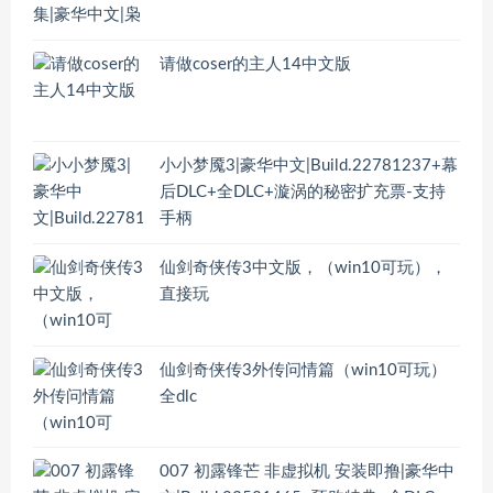
请做coser的主人14中文版
小小梦魇3|豪华中文|Build.22781237+幕
后DLC+全DLC+漩涡的秘密扩充票-支持
手柄
仙剑奇侠传3中文版，（win10可玩），
直接玩
仙剑奇侠传3外传问情篇（win10可玩）
全dlc
007 初露锋芒 非虚拟机 安装即撸|豪华中