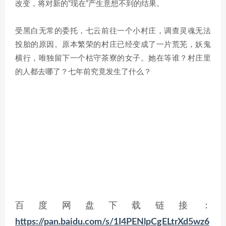
改变，将对新的“现在”产生意想不到的结果。
受黑白无常的委托，七云前往一个小村庄，调查灵魂无法
投胎的原因。原本繁荣的村庄已经变成了一片荒芜，妖鬼
横行，唯独留下一个枯守茶寮的女子。她在等谁？村庄里
的人都去哪了？七年前究竟发生了什么？
百度网盘下载链接：
https://pan.baidu.com/s/1I4PENlpCgELtrXd5wz6