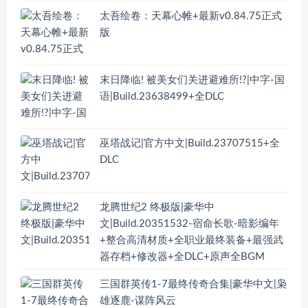
太吾绘卷：天幕心帷+最新v0.84.75正式
版
末日降临! 被美女们关进避难所!?|中字-国
语|Build.23638499+全DLC
巫塔战记|官方中文|Build.23707515+全
DLC
龙腾世纪2 终极版|豪华中
文|Build.20351532-宿命长歌-暗影编年
+整合高清材质+全职业最终装备+最强武
器存档+修改器+全DLC+原声全BGM
三国群英传1-7最终传奇合集|豪华中文|枭
雄逐鹿-谋阵风云