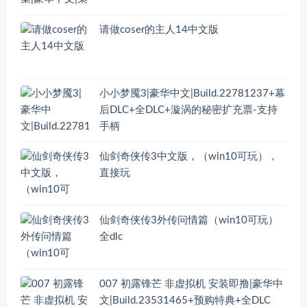
请做coser的主人14中文版
小小梦魇3|豪华中文|Build.22781237+幕
后DLC+全DLC+漩涡的秘密扩充票-支持
手柄
仙剑奇侠传3中文版，（win10可玩），
直接玩
仙剑奇侠传3外传问情篇（win10可玩）
全dlc
007 初露锋芒 非虚拟机 安装即撸|豪华中
文|Build.23531465+预购特典+全DLC