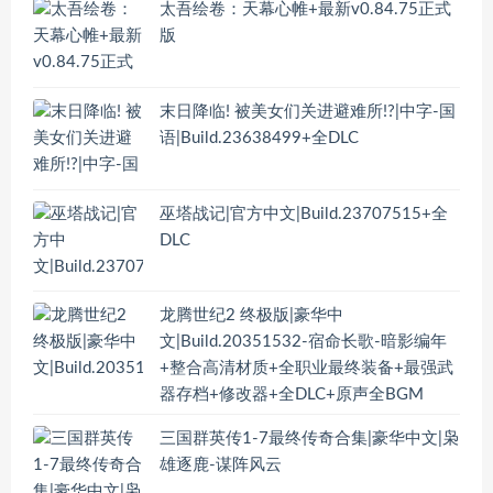
太吾绘卷：天幕心帷+最新v0.84.75正式
版
末日降临! 被美女们关进避难所!?|中字-国
语|Build.23638499+全DLC
巫塔战记|官方中文|Build.23707515+全
DLC
龙腾世纪2 终极版|豪华中
文|Build.20351532-宿命长歌-暗影编年
+整合高清材质+全职业最终装备+最强武
器存档+修改器+全DLC+原声全BGM
三国群英传1-7最终传奇合集|豪华中文|枭
雄逐鹿-谋阵风云