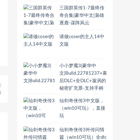
三国群英传1-7最终传
奇合集|豪华中文|枭雄
逐鹿-谋阵风云
请做coser的主人14中
文版
小小梦魇3|豪华中
文|Build.22781237+幕
后DLC+全DLC+漩涡的
篇
秘密扩充票-支持手柄
版
仙剑奇侠传3中文版，
（win10可玩），直接
玩
仙剑奇侠传3外传问情
篇（win10可玩）全dlc