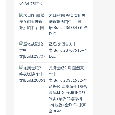
末日降临! 被美女们关
进避难所!?|中字-国
语|Build.23638499+全
DLC
巫塔战记|官方中
文|Build.23707515+全
DLC
龙腾世纪2 终极版|豪
华中
文|Build.20351532-宿
命长歌-暗影编年+整合
高清材质+全职业最终
装备+最强武器存档
+修改器+全DLC+原声
全BGM