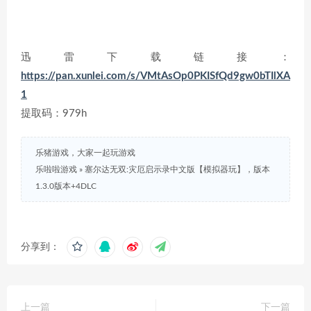
迅雷下载链接：
https://pan.xunlei.com/s/VMtAsOp0PKISfQd9gw0bTIlXA
1
提取码：979h
乐猪游戏，大家一起玩游戏
乐啦啦游戏
»
塞尔达无双:灾厄启示录中文版【模拟器玩】，版本
1.3.0版本+4DLC
分享到：
上一篇
下一篇