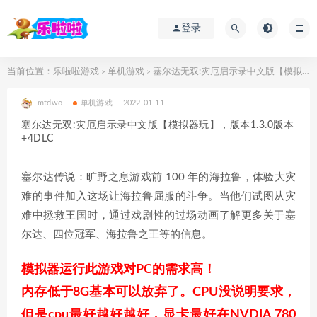
登录
当前位置：
乐啦啦游戏
单机游戏
塞尔达无双:灾厄启示录中文版【模拟器玩】，版本1.3.0版本+4DLC
>
>
mtdwo
单机游戏
2022-01-11
塞尔达无双:灾厄启示录中文版【模拟器玩】，版本1.3.0版本
+4DLC
塞尔达传说：旷野之息游戏前 100 年的海拉鲁，体验大灾
难的事件加入这场让海拉鲁屈服的斗争。当他们试图从灾
难中拯救王国时，通过戏剧性的过场动画了解更多关于塞
尔达、四位冠军、海拉鲁之王等的信息。
模拟器运行此游戏对PC的需求高！
内存低于8G基本可以放弃了。CPU没说明要求，
但是cpu最好越好越好，显卡最好在NVDIA 780