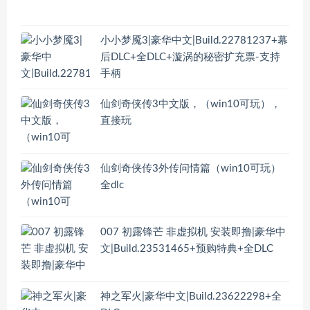
小小梦魇3|豪华中文|Build.22781237+幕
后DLC+全DLC+漩涡的秘密扩充票-支持
手柄
仙剑奇侠传3中文版，（win10可玩），
直接玩
仙剑奇侠传3外传问情篇（win10可玩）
全dlc
007 初露锋芒 非虚拟机 安装即撸|豪华中
文|Build.23531465+预购特典+全DLC
神之军火|豪华中文|Build.23622298+全