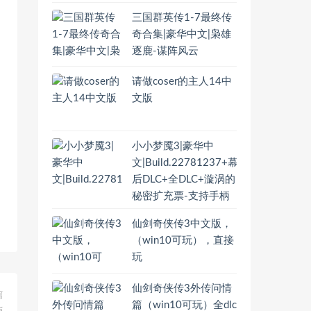
三国群英传1-7最终传
奇合集|豪华中文|枭雄
逐鹿-谋阵风云
请做coser的主人14中
文版
小小梦魇3|豪华中
文|Build.22781237+幕
后DLC+全DLC+漩涡的
秘密扩充票-支持手柄
仙剑奇侠传3中文版，
（win10可玩），直接
玩
仙剑奇侠传3外传问情
篇
篇（win10可玩）全dlc