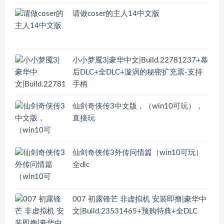
请做coser的主人14中文版
小小梦魇3|豪华中文|Build.22781237+幕
后DLC+全DLC+漩涡的秘密扩充票-支持
手柄
仙剑奇侠传3中文版，（win10可玩），
直接玩
仙剑奇侠传3外传问情篇（win10可玩）
全dlc
007 初露锋芒 非虚拟机 安装即撸|豪华中
文|Build.23531465+预购特典+全DLC