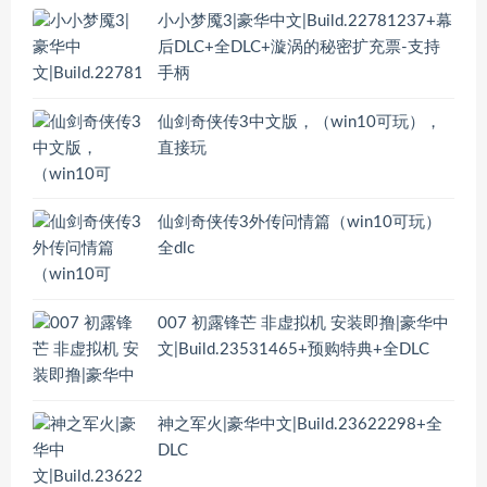
小小梦魇3|豪华中文|Build.22781237+幕
后DLC+全DLC+漩涡的秘密扩充票-支持
手柄
仙剑奇侠传3中文版，（win10可玩），
直接玩
仙剑奇侠传3外传问情篇（win10可玩）
全dlc
007 初露锋芒 非虚拟机 安装即撸|豪华中
文|Build.23531465+预购特典+全DLC
神之军火|豪华中文|Build.23622298+全
DLC