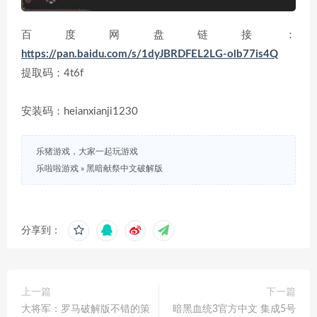
百度网盘链接：
https://pan.baidu.com/s/1dyJBRDFEL2LG-olb77is4Q
提取码：4t6f
安装码：heianxianji1230
乐猪游戏，大家一起玩游戏
乐啦啦游戏
»
黑暗献祭中文破解版
分享到：
上一篇
下一篇
大将军：罗马破解版不错的策
暗黑血统3官方中文 集成5号