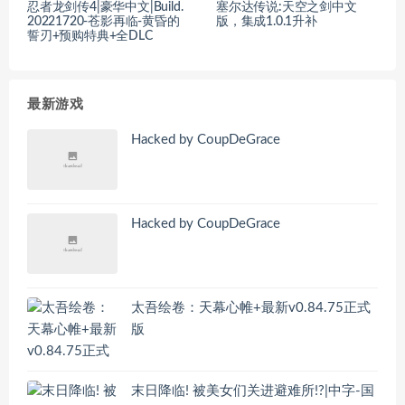
忍者龙剑传4|豪华中文|Build.
塞尔达传说:天空之剑中文
20221720-苍影再临-黄昏的
版，集成1.0.1升补
誓刃+预购特典+全DLC
最新游戏
Hacked by CoupDeGrace
Hacked by CoupDeGrace
太吾绘卷：天幕心帷+最新v0.84.75正式
版
末日降临! 被美女们关进避难所!?|中字-国