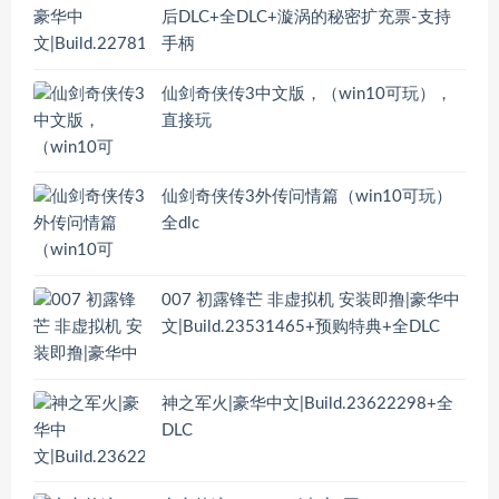
后DLC+全DLC+漩涡的秘密扩充票-支持
手柄
仙剑奇侠传3中文版，（win10可玩），
直接玩
仙剑奇侠传3外传问情篇（win10可玩）
全dlc
007 初露锋芒 非虚拟机 安装即撸|豪华中
文|Build.23531465+预购特典+全DLC
神之军火|豪华中文|Build.23622298+全
DLC