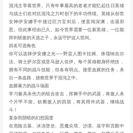
混沌主宰着世界。只有年事最高的老者才能忆起往日英雄
与战士们在对抗混沌之力时创下的丰功伟绩。英雄从创世
女神伊安娜手中接过巨力宝剑后，便直闯深渊，击退邪
恶。但此事经由已久。如今世界需要一位新英雄，一位能
挥剑斩敌的天选之子，永远守护这人世间。
四名可选角色
你可以选择伊安娜之光——野蛮人图卡拉姆、侏儒纳吉尔
法、骑士萨尔贡或亚马逊人佐伊。每个英雄都身怀绝技，
拥有不同的战斗技能，但各有弱点。接受血腥的任务，杀
出一条血路，拯救世界于混沌之中。
血腥暴力的战斗场面
学习极具杀伤力的组合攻击，挥舞手中的武器，将敌人杀
个片甲不留。砍断敌人的四肢，将其用作武器，继续战
斗！
复杂而阴暗的幻想国度
在危险古墓、冰冻堡垒、恶魔尖塔、沙漠、庙宇和宫殿中