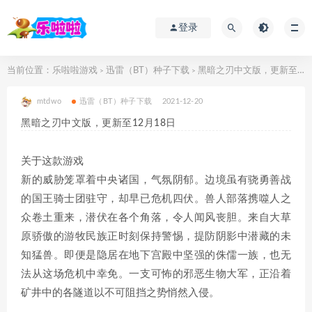
登录
当前位置：
乐啦啦游戏
迅雷（BT）种子下载
黑暗之刃中文版，更新至12月18日
>
>
mtdwo
迅雷（BT）种子下载
2021-12-20
黑暗之刃中文版，更新至12月18日
关于这款游戏
新的威胁笼罩着中央诸国，气氛阴郁。边境虽有骁勇善战
的国王骑士团驻守，却早已危机四伏。兽人部落携噬人之
众卷土重来，潜伏在各个角落，令人闻风丧胆。来自大草
原骄傲的游牧民族正时刻保持警惕，提防阴影中潜藏的未
知猛兽。即便是隐居在地下宫殿中坚强的侏儒一族，也无
法从这场危机中幸免。一支可怖的邪恶生物大军，正沿着
矿井中的各隧道以不可阻挡之势悄然入侵。