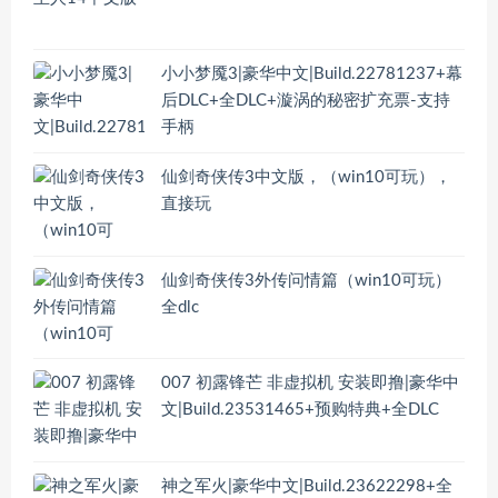
小小梦魇3|豪华中文|Build.22781237+幕
后DLC+全DLC+漩涡的秘密扩充票-支持
手柄
仙剑奇侠传3中文版，（win10可玩），
直接玩
仙剑奇侠传3外传问情篇（win10可玩）
全dlc
007 初露锋芒 非虚拟机 安装即撸|豪华中
文|Build.23531465+预购特典+全DLC
神之军火|豪华中文|Build.23622298+全