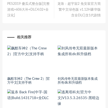
PES2019 傻瓜式整合版[完整
龙珠：超宇宙2 免安装官方简
游戏+606大补+DLC4.02+全
繁中文绿色版 v1.12H豪华版
汉化]
含全DLC|含1代剧情
相关推荐
飙酷车神2（The Crew 2）|官
剑风传奇无双最新版本集成
方中文|支持手柄
所有dlc和升级档