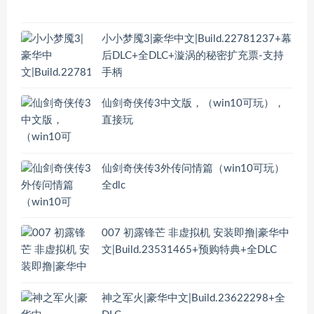
小小梦魇3|豪华中文|Build.22781237+幕
后DLC+全DLC+漩涡的秘密扩充票-支持
手柄
仙剑奇侠传3中文版，（win10可玩），
直接玩
仙剑奇侠传3外传问情篇（win10可玩）
全dlc
007 初露锋芒 非虚拟机 安装即撸|豪华中
文|Build.23531465+预购特典+全DLC
神之军火|豪华中文|Build.23622298+全