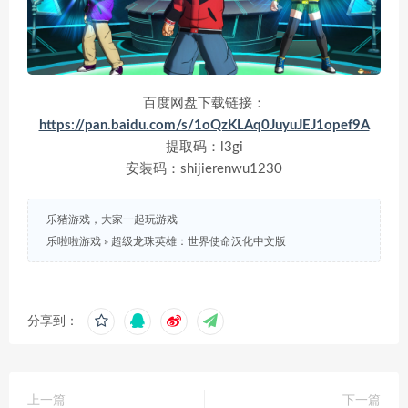
百度网盘下载链接：
https://pan.baidu.com/s/1oQzKLAq0JuyuJEJ1opef9A
提取码：l3gi
安装码：shijierenwu1230
乐猪游戏，大家一起玩游戏
乐啦啦游戏
»
超级龙珠英雄：世界使命汉化中文版
分享到：
上一篇
下一篇