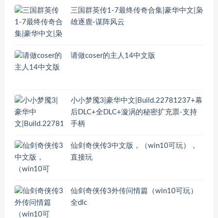
三国群英传1-7最终传奇合集|豪华中文|枭
雄逐鹿-谋阵风云
请做coser的主人14中文版
小小梦魇3|豪华中文|Build.22781237+幕
后DLC+全DLC+漩涡的秘密扩充票-支持
手柄
仙剑奇侠传3中文版，（win10可玩），
直接玩
仙剑奇侠传3外传问情篇（win10可玩）
全dlc