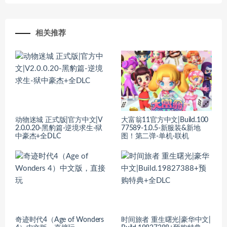
相关推荐
动物迷城 正式版|官方中文|V
大富翁11官方中文|Build.100
2.0.0.20-黑豹篇-逆境求生-狱
77589-1.0.5-新服装&新地
中豪杰+全DLC
图！第二弹-单机-联机
奇迹时代4（Age of Wonders
时间旅者 重生曙光|豪华中文|