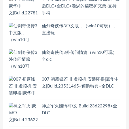
后DLC+全DLC+漩涡的秘密扩充票-支持
手柄
仙剑奇侠传3中文版，（win10可玩），
直接玩
仙剑奇侠传3外传问情篇（win10可玩）
全dlc
007 初露锋芒 非虚拟机 安装即撸|豪华中
文|Build.23531465+预购特典+全DLC
神之军火|豪华中文|Build.23622298+全
DLC