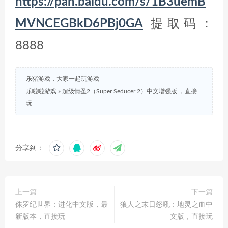
https://pan.baidu.com/s/1B3uemB
MVNCEGBkD6PBj0GA
提取码：
8888
乐猪游戏，大家一起玩游戏
乐啦啦游戏
»
超级情圣2（Super Seducer 2）中文增强版 ，直接
玩
分享到：
上一篇
下一篇
侏罗纪世界：进化中文版，最
狼人之末日怒吼：地灵之血中
新版本，直接玩
文版，直接玩