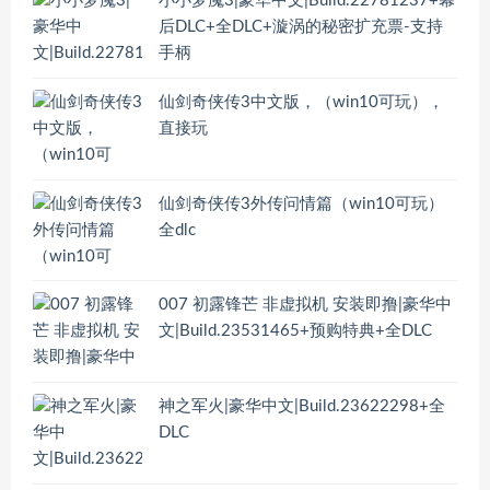
小小梦魇3|豪华中文|Build.22781237+幕
后DLC+全DLC+漩涡的秘密扩充票-支持
手柄
仙剑奇侠传3中文版，（win10可玩），
直接玩
仙剑奇侠传3外传问情篇（win10可玩）
全dlc
007 初露锋芒 非虚拟机 安装即撸|豪华中
文|Build.23531465+预购特典+全DLC
神之军火|豪华中文|Build.23622298+全
DLC