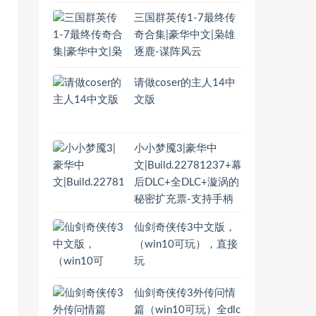
三国群英传1-7最终传
奇合集|豪华中文|枭雄
逐鹿-谋阵风云
请做coser的主人14中
文版
小小梦魇3|豪华中
文|Build.22781237+幕
后DLC+全DLC+漩涡的
秘密扩充票-支持手柄
仙剑奇侠传3中文版，
（win10可玩），直接
玩
仙剑奇侠传3外传问情
篇（win10可玩）全dlc