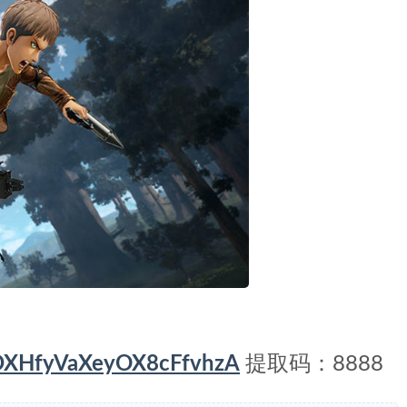
HpDXHfyVaXeyOX8cFfvhzA
提取码：8888