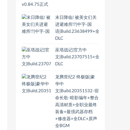
末日降临! 被美女们关
进避难所!?|中字-国
语|Build.23638499+全
DLC
巫塔战记|官方中
文|Build.23707515+全
DLC
龙腾世纪2 终极版|豪
华中
文|Build.20351532-宿
命长歌-暗影编年+整合
高清材质+全职业最终
装备+最强武器存档
+修改器+全DLC+原声
全BGM