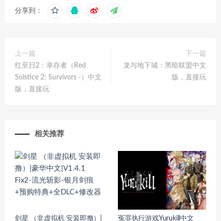
分享到：
上一篇
下一篇
红至日2：幸存者（Red
龙与地下城：黑暗联盟中文
Solstice 2: Survivors -）中文
版，直接玩
版，直接玩
相关推荐
剑星 （非虚拟机 安装即撸）|
冤罪执行游戏Yurukill中文