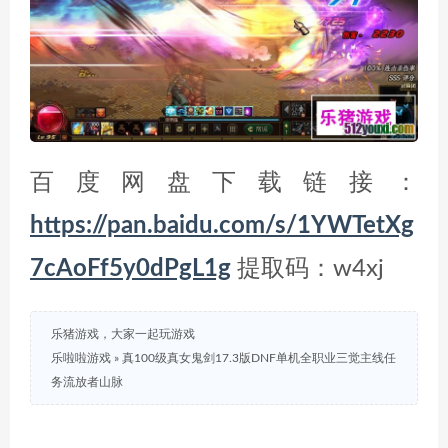
百度网盘下载链接：
https://pan.baidu.com/s/1YWTetXg
7cAoFf5y0dPgL1g
提取码：w4xj
乐猪游戏，大家一起玩游戏
乐啦啦游戏
»
真100级真女鬼剑17.3版DNF单机全职业三觉主线任
务流放者山脉