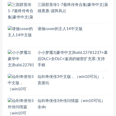
三国群英传1-7最终传奇合集|豪华中文|枭
雄逐鹿-谋阵风云
请做coser的主人14中文版
小小梦魇3|豪华中文|Build.22781237+幕
后DLC+全DLC+漩涡的秘密扩充票-支持
手柄
仙剑奇侠传3中文版，（win10可玩），
直接玩
仙剑奇侠传3外传问情篇（win10可玩）
全dlc