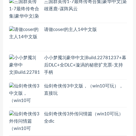
三国群英传1-7最终传奇合集|豪华中文|枭
雄逐鹿-谋阵风云
请做coser的主人14中文版
小小梦魇3|豪华中文|Build.22781237+幕
后DLC+全DLC+漩涡的秘密扩充票-支持
手柄
仙剑奇侠传3中文版，（win10可玩），
直接玩
仙剑奇侠传3外传问情篇（win10可玩）
全dlc