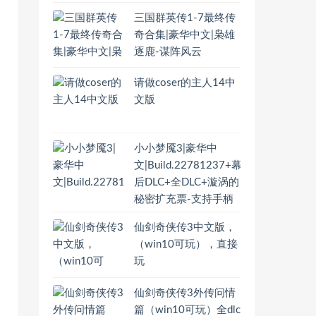
三国群英传1-7最终传
奇合集|豪华中文|枭雄
逐鹿-谋阵风云
请做coser的主人14中
文版
小小梦魇3|豪华中
文|Build.22781237+幕
后DLC+全DLC+漩涡的
秘密扩充票-支持手柄
仙剑奇侠传3中文版，
（win10可玩），直接
玩
仙剑奇侠传3外传问情
篇（win10可玩）全dlc