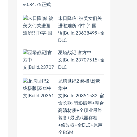
末日降临! 被美女们关
进避难所!?|中字-国
语|Build.23638499+全
DLC
巫塔战记|官方中
文|Build.23707515+全
DLC
龙腾世纪2 终极版|豪
华中
文|Build.20351532-宿
命长歌-暗影编年+整合
高清材质+全职业最终
装备+最强武器存档
+修改器+全DLC+原声
全BGM