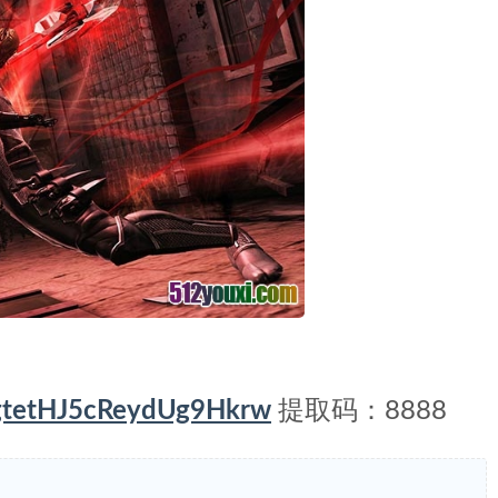
LfgtetHJ5cReydUg9Hkrw
提取码：8888