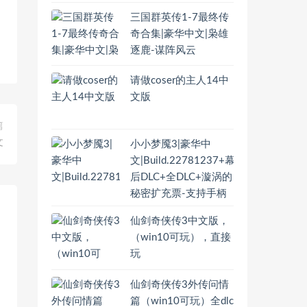
三国群英传1-7最终传
奇合集|豪华中文|枭雄
逐鹿-谋阵风云
请做coser的主人14中
文版
篇
文
小小梦魇3|豪华中
文|Build.22781237+幕
后DLC+全DLC+漩涡的
秘密扩充票-支持手柄
仙剑奇侠传3中文版，
（win10可玩），直接
玩
仙剑奇侠传3外传问情
篇（win10可玩）全dlc