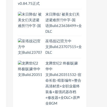
末日降临! 被美女们关
进避难所!?|中字-国
语|Build.23638499+全
DLC
巫塔战记|官方中
文|Build.23707515+全
DLC
龙腾世纪2 终极版|豪
华中
文|Build.20351532-宿
命长歌-暗影编年+整合
高清材质+全职业最终
装备+最强武器存档
+修改器+全DLC+原声
全BGM