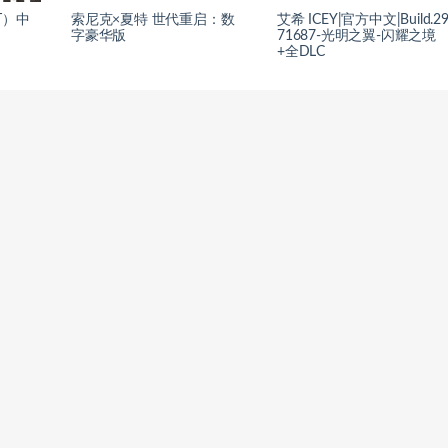
T）中
索尼克×夏特 世代重启：数
艾希 ICEY|官方中文|Build.2
字豪华版
71687-光明之翼-闪耀之境
+全DLC