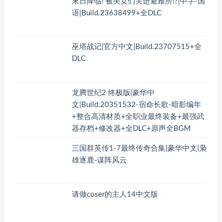
末日降临! 被美女们关进避难所!?|中字-国
语|Build.23638499+全DLC
巫塔战记|官方中文|Build.23707515+全
DLC
龙腾世纪2 终极版|豪华中
文|Build.20351532-宿命长歌-暗影编年
+整合高清材质+全职业最终装备+最强武
器存档+修改器+全DLC+原声全BGM
三国群英传1-7最终传奇合集|豪华中文|枭
雄逐鹿-谋阵风云
请做coser的主人14中文版