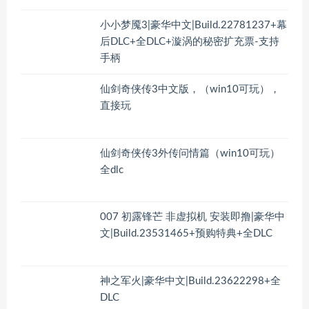
小小梦魇3|豪华中文|Build.22781237+幕
后DLC+全DLC+漩涡的秘密扩充票-支持
手柄
仙剑奇侠传3中文版，（win10可玩），
直接玩
仙剑奇侠传3外传问情篇（win10可玩）
全dlc
007 初露锋芒 非虚拟机 安装即撸|豪华中
文|Build.23531465+预购特典+全DLC
神之军火|豪华中文|Build.23622298+全
DLC