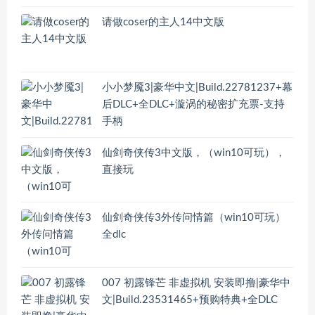
请做coser的主人14中文版
小小梦魇3|豪华中文|Build.22781237+幕
后DLC+全DLC+漩涡的秘密扩充票-支持
手柄
仙剑奇侠传3中文版，（win10可玩），
直接玩
仙剑奇侠传3外传问情篇（win10可玩）
全dlc
007 初露锋芒 非虚拟机 安装即撸|豪华中
文|Build.23531465+预购特典+全DLC