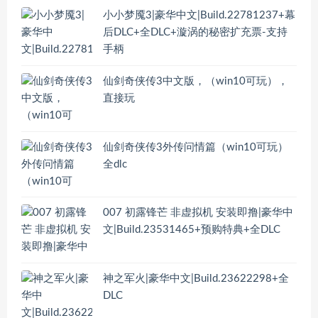
小小梦魇3|豪华中文|Build.22781237+幕
后DLC+全DLC+漩涡的秘密扩充票-支持
手柄
仙剑奇侠传3中文版，（win10可玩），
直接玩
仙剑奇侠传3外传问情篇（win10可玩）
全dlc
007 初露锋芒 非虚拟机 安装即撸|豪华中
文|Build.23531465+预购特典+全DLC
神之军火|豪华中文|Build.23622298+全
DLC