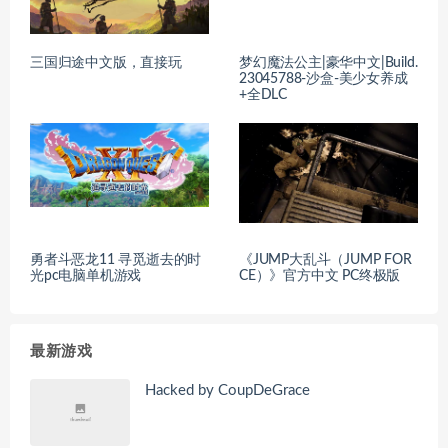
三国归途中文版，直接玩
梦幻魔法公主|豪华中文|Build.
23045788-沙盒-美少女养成
+全DLC
勇者斗恶龙11 寻觅逝去的时
《JUMP大乱斗（JUMP FOR
光pc电脑单机游戏
CE）》官方中文 PC终极版
最新游戏
Hacked by CoupDeGrace