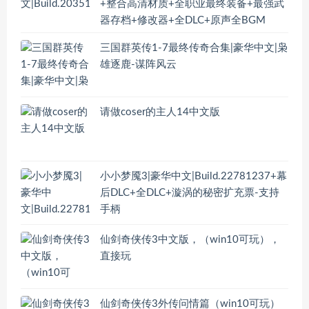
+整合高清材质+全职业最终装备+最强武
器存档+修改器+全DLC+原声全BGM
三国群英传1-7最终传奇合集|豪华中文|枭
雄逐鹿-谋阵风云
请做coser的主人14中文版
小小梦魇3|豪华中文|Build.22781237+幕
后DLC+全DLC+漩涡的秘密扩充票-支持
手柄
仙剑奇侠传3中文版，（win10可玩），
直接玩
仙剑奇侠传3外传问情篇（win10可玩）