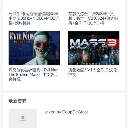
死或生:维纳斯璀璨假期|豪华
莱莎的炼金工房3豪华中文
中文|1.05Fix+全DLC+MOD合
版，版本：V230324+预购特
集+预购特典
典+全DLC+支持手柄
邪恶修女破碎面具（Evil Nun:
质量效应3 V1.5 全DLC 汉化
The Broken Mask）中文版，
中文
直接玩
最新游戏
Hacked by CoupDeGrace