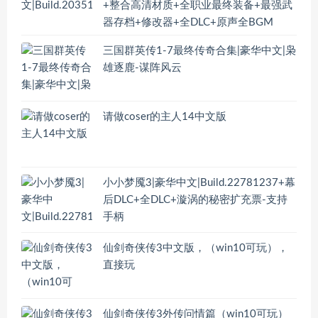
+整合高清材质+全职业最终装备+最强武
器存档+修改器+全DLC+原声全BGM
三国群英传1-7最终传奇合集|豪华中文|枭
雄逐鹿-谋阵风云
请做coser的主人14中文版
小小梦魇3|豪华中文|Build.22781237+幕
后DLC+全DLC+漩涡的秘密扩充票-支持
手柄
仙剑奇侠传3中文版，（win10可玩），
直接玩
仙剑奇侠传3外传问情篇（win10可玩）