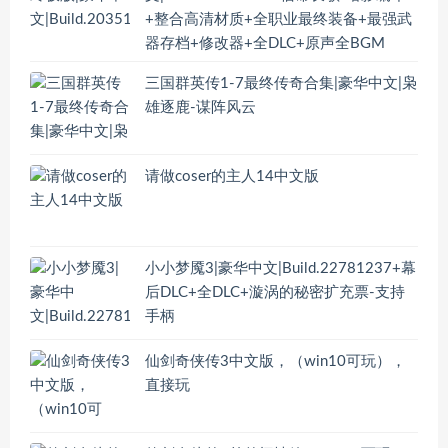
+整合高清材质+全职业最终装备+最强武
器存档+修改器+全DLC+原声全BGM
三国群英传1-7最终传奇合集|豪华中文|枭
雄逐鹿-谋阵风云
请做coser的主人14中文版
小小梦魇3|豪华中文|Build.22781237+幕
后DLC+全DLC+漩涡的秘密扩充票-支持
手柄
仙剑奇侠传3中文版，（win10可玩），
直接玩