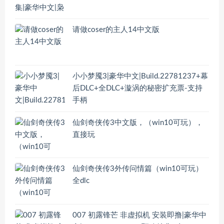
请做coser的主人14中文版
小小梦魇3|豪华中文|Build.22781237+幕
后DLC+全DLC+漩涡的秘密扩充票-支持
手柄
仙剑奇侠传3中文版，（win10可玩），
直接玩
仙剑奇侠传3外传问情篇（win10可玩）
全dlc
007 初露锋芒 非虚拟机 安装即撸|豪华中