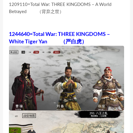
1209110=Total War: THREE KINGDOMS – A World
Betrayed （背弃之世）
1244640=Total War: THREE KINGDOMS –
White Tiger Yan （严白虎）